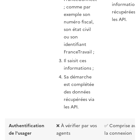
informations
; comme par
récupérées v
exemple son
les API.
numéro fiscal,
son état civil
ou son
identifiant
FranceTravail ;
Il saisit ces
informations ;
Sa démarche
est complétée
des données
récupérées via
les API.
Authentification
❌ À vérifier par vos
✅ Comprise ave
de l'usager
agents
la connexion