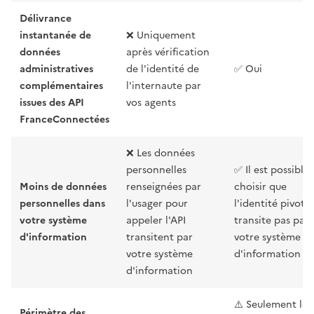
Délivrance
instantanée de
❌ Uniquement
données
après vérification
administratives
de l'identité de
✅ Oui
complémentaires
l'internaute par
issues des API
vos agents
FranceConnectées
❌ Les données
personnelles
✅ Il est possible
Moins de données
renseignées par
choisir que
personnelles dans
l'usager pour
l'identité pivot 
votre système
appeler l'API
transite pas par
d'information
transitent par
votre système
votre système
d'information
d'information
⚠️ Seulement les
Périmètre des