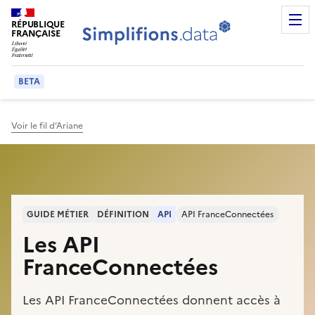
Page Administrations, pré-remplissez les démarches France
RÉPUBLIQUE
Men
FRANÇAISE
BETA
Voir le fil d’Ariane
GUIDE MÉTIER
DÉFINITION
API
API FranceConnectées
Les API
FranceConnectées
Les API FranceConnectées donnent accès à