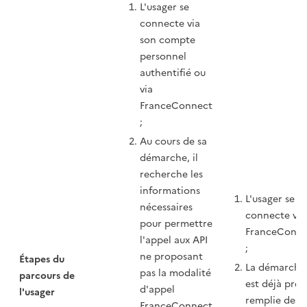
L'usager se
connecte via
son compte
personnel
authentifié ou
via
FranceConnect
;
Au cours de sa
démarche, il
recherche les
informations
L'usager se
nécessaires
connecte via
pour permettre
FranceConne
l'appel aux API
;
ne proposant
Étapes du
La démarche
pas la modalité
parcours de
est déjà pré-
d'appel
l'usager
remplie des
FranceConnect