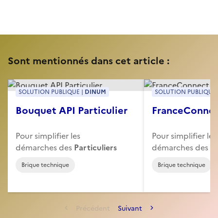
Sont mentionnés dans cet article :
SOLUTION PUBLIQUE |
DINUM
SOLUTION PUBLIQUE 
Bouquet API Particulier
FranceConne
Pour simplifier les
Pour simplifier les
démarches des
Particuliers
démarches des
Pa
Brique technique
Brique technique
Précédent
Suivant